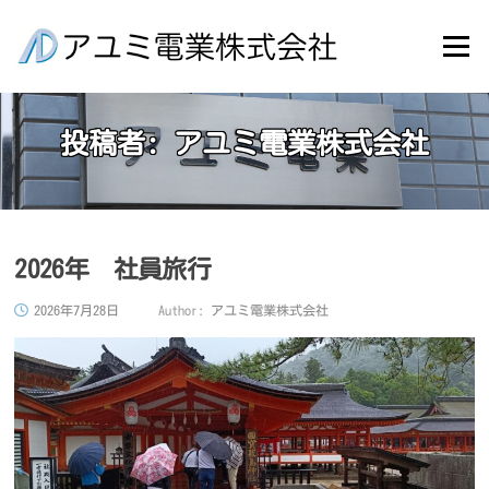
Skip
to
Menu
content
投稿者:
アユミ電業株式会社
2026年 社員旅行
2026年7月28日
Author:
アユミ電業株式会社