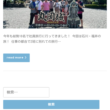
今年も総勢16名で社員旅行に行ってきました！ 今回は石川・福井の
旅！ 仕事の都合で2班に別れての旅行…
read more
検
索: